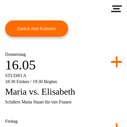
Aktuelles
A
Ausbildung
S
S
D
Zurück zum Kalender
Akademie
R
A
S
Veranstaltungen
B
D
A
Menschen
Donnerstag
V
E
D
16.05
G
T
T
ATHANOR AKADEMIE
E
C
STUDIO A
18:30 Einlass / 19:30 Beginn
G
Maria vs. Elisabeth
K
Schillers Maria Stuart für vier Frauen
S
Macht, Intrigen, Mord, Anschläge, Gefängnis, Gericht: Zwei
Königinnen kämpfen um einen Thron. Elisabeth Tudor und
Freitag
Maria Stuart.