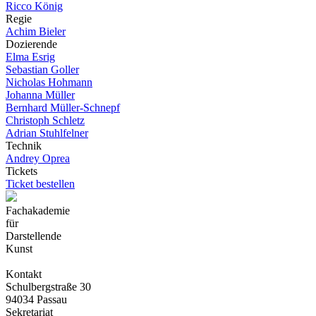
Ricco König
Regie
Achim Bieler
Dozierende
Elma Esrig
Sebastian Goller
Nicholas Hohmann
Johanna Müller
Bernhard Müller-Schnepf
Christoph Schletz
Adrian Stuhlfelner
Technik
Andrey Oprea
Tickets
Ticket bestellen
Fachakademie
für
Darstellende
Kunst
Kontakt
Schulbergstraße 30
94034 Passau
Sekretariat