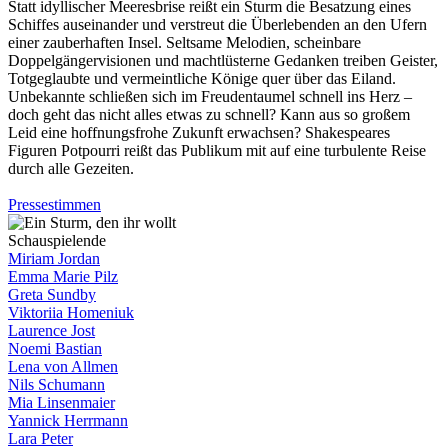
Statt idyllischer Meeresbrise reißt ein Sturm die Besatzung eines
Schiffes auseinander und verstreut die Überlebenden an den Ufern
einer zauberhaften Insel. Seltsame Melodien, scheinbare
Doppelgängervisionen und machtlüsterne Gedanken treiben Geister,
Totgeglaubte und vermeintliche Könige quer über das Eiland.
Unbekannte schließen sich im Freudentaumel schnell ins Herz –
doch geht das nicht alles etwas zu schnell? Kann aus so großem
Leid eine hoffnungsfrohe Zukunft erwachsen? Shakespeares
Figuren Potpourri reißt das Publikum mit auf eine turbulente Reise
durch alle Gezeiten.
Pressestimmen
Schauspielende
Miriam Jordan
Emma Marie Pilz
Greta Sundby
Viktoriia Homeniuk
Laurence Jost
Noemi Bastian
Lena von Allmen
Nils Schumann
Mia Linsenmaier
Yannick Herrmann
Lara Peter