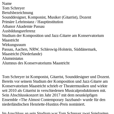
Name
Tom Schreyer
Berufsbezeichnung
Sounddesigner, Komponist, Musiker (Gitarrist), Dozent
Primäre Lehrinstanz / Hauptinstitution
Athanor Akademie Passau
Ausbildungsreferenz
Studium der Komposition und Jazz-Gitarre am Konservatorium
Maastricht
Wirkungsraum
Passau, Aachen, NRW, Schleswig-Holstein, Süddänemark,
Maastricht (Niederlande)
Alumnistatus
Alumnus des Konservatoriums Maastricht
Tom Schreyer ist Komponist, Gitarrist, Sounddesigner und Dozent.
Bereits vor seinem Studium der Komposition und Jazz-Gitarre am
Konservatorium Maastricht schrieb er Theatermusiken und wirkte
seit 2010 als Gitarrist in verschiedenen Musicalproduktionen mit.
Sein Abschlusskonzert im Jahr 2017 mit dem neunköpfigen
Ensemble »The Almost Contemporary Jazzband« wurde für den
niederländischen Henriette-Hustinx-Preis nominiert.
Im Anschluss an sein Studium war Tom Schreyer zwei Spielzeiten