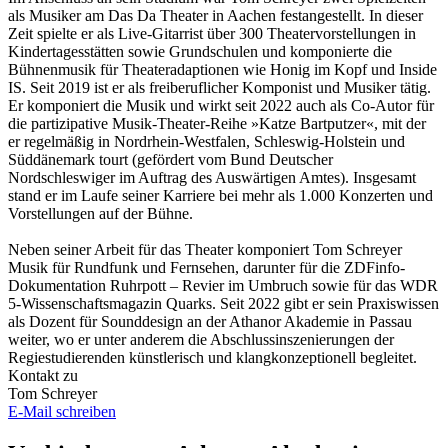
als Musiker am Das Da Theater in Aachen festangestellt. In dieser
Zeit spielte er als Live-Gitarrist über 300 Theatervorstellungen in
Kindertagesstätten sowie Grundschulen und komponierte die
Bühnenmusik für Theateradaptionen wie Honig im Kopf und Inside
IS. Seit 2019 ist er als freiberuflicher Komponist und Musiker tätig.
Er komponiert die Musik und wirkt seit 2022 auch als Co-Autor für
die partizipative Musik-Theater-Reihe »Katze Bartputzer«, mit der
er regelmäßig in Nordrhein-Westfalen, Schleswig-Holstein und
Süddänemark tourt (gefördert vom Bund Deutscher
Nordschleswiger im Auftrag des Auswärtigen Amtes). Insgesamt
stand er im Laufe seiner Karriere bei mehr als 1.000 Konzerten und
Vorstellungen auf der Bühne.
Neben seiner Arbeit für das Theater komponiert Tom Schreyer
Musik für Rundfunk und Fernsehen, darunter für die ZDFinfo-
Dokumentation Ruhrpott – Revier im Umbruch sowie für das WDR
5-Wissenschaftsmagazin Quarks. Seit 2022 gibt er sein Praxiswissen
als Dozent für Sounddesign an der Athanor Akademie in Passau
weiter, wo er unter anderem die Abschlussinszenierungen der
Regiestudierenden künstlerisch und klangkonzeptionell begleitet.
Kontakt zu
Tom Schreyer
E-Mail schreiben