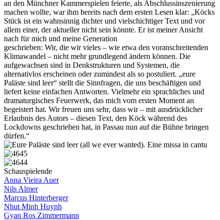
an den Münchner Kammerspielen feierte, als Abschlussinszenierung
machen wollte, war ihm bereits nach dem ersten Lesen klar: „Köcks
Stück ist ein wahnsinnig dichter und vielschichtiger Text und vor
allem einer, der aktueller nicht sein könnte. Er ist meiner Ansicht
nach für mich und meine Generation
geschrieben: Wir, die wir vieles – wie etwa den voranschreitenden
Klimawandel – nicht mehr grundlegend ändern können. Die
aufgewachsen sind in Denkstrukturen und Systemen, die
alternativlos erscheinen oder zumindest als so postuliert. „eure
Paläste sind leer“ stellt die Sinnfragen, die uns beschäftigen und
liefert keine einfachen Antworten. Vielmehr ein sprachliches und
dramaturgisches Feuerwerk, das mich vom ersten Moment an
begeistert hat. Wir freuen uns sehr, dass wir – mit ausdrücklicher
Erlaubnis des Autors – diesen Text, den Köck während des
Lockdowns geschrieben hat, in Passau nun auf die Bühne bringen
dürfen.“
Schauspielende
Anna Vieira Auer
Nils Almer
Marcus Hinterberger
Nhut Minh Huynh
Gyan Ros Zimmermann