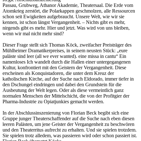
Passau, Grubweg, Athanor Akademie, Theatersaal. Die Erde vom
Atomkrieg zerstört, die Polarkappen geschmolzen, alle Ressourcen
schon seit Ewigkeiten aufgebraucht. Unsere Welt, wie wir sie
kennen, ist schon längst Vergangenheit. – Nichts gibt es mehr,
nirgends gibt es mehr. Hier und jetzt. Was wird von uns bleiben,
wenn wir mal nicht mehr sind?
Dieser Frage stellt sich Thomas Köck, zweifacher Preisträger des
Mühlheimer Dramatikerpreises, in seinem neusten Stück: „eure
paläste sind leer (all we ever wanted). eine missa in cantu“ Ein
namenloses Ich wandelt durch die Hallen einer untergegangenen
Kultur, konfrontiert mit den Geistern der Vergangenheit. Diese
erscheinen als Konquistadoren, die unter dem Kreuz der
katholischen Kirche, auf der Suche nach Eldorado, immer tiefer in
den Dschungel eindringen und dabei den Grundstein für die
Ausbeutung der Welt legen. Oder als diese vermeintlich ganz
normalen Menschen der Mittelschicht, die von der Profitgier der
Pharma-Industrie zu Opiatjunkies gemacht werden.
In der Abschlussinszenierung von Florian Beck begibt sich eine
Gruppe junger Theaterschaffender auf die Suche nach eben diesen
leeren Palästen, um jene Geister der Vergangenheit zu beschwören
und den Theaterritus aufrecht zu erhalten. Und sie spielen trotzdem.
Sie spielen trotz alledem, was passieren wird oder schon passiert ist.