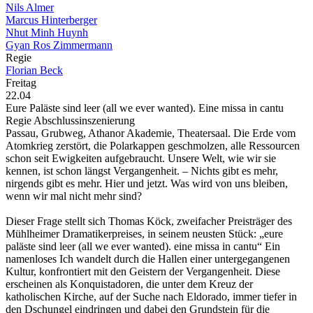
Nils Almer
Marcus Hinterberger
Nhut Minh Huynh
Gyan Ros Zimmermann
Regie
Florian Beck
Freitag
22.04
Eure Paläste sind leer (all we ever wanted). Eine missa in cantu
Regie Abschlussinszenierung
Passau, Grubweg, Athanor Akademie, Theatersaal. Die Erde vom
Atomkrieg zerstört, die Polarkappen geschmolzen, alle Ressourcen
schon seit Ewigkeiten aufgebraucht. Unsere Welt, wie wir sie
kennen, ist schon längst Vergangenheit. – Nichts gibt es mehr,
nirgends gibt es mehr. Hier und jetzt. Was wird von uns bleiben,
wenn wir mal nicht mehr sind?
Dieser Frage stellt sich Thomas Köck, zweifacher Preisträger des
Mühlheimer Dramatikerpreises, in seinem neusten Stück: „eure
paläste sind leer (all we ever wanted). eine missa in cantu“ Ein
namenloses Ich wandelt durch die Hallen einer untergegangenen
Kultur, konfrontiert mit den Geistern der Vergangenheit. Diese
erscheinen als Konquistadoren, die unter dem Kreuz der
katholischen Kirche, auf der Suche nach Eldorado, immer tiefer in
den Dschungel eindringen und dabei den Grundstein für die