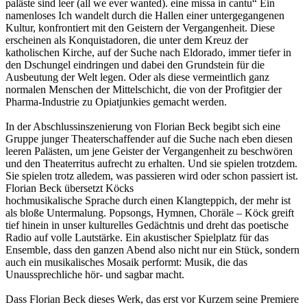
paläste sind leer (all we ever wanted). eine missa in cantu“ Ein
namenloses Ich wandelt durch die Hallen einer untergegangenen
Kultur, konfrontiert mit den Geistern der Vergangenheit. Diese
erscheinen als Konquistadoren, die unter dem Kreuz der
katholischen Kirche, auf der Suche nach Eldorado, immer tiefer in
den Dschungel eindringen und dabei den Grundstein für die
Ausbeutung der Welt legen. Oder als diese vermeintlich ganz
normalen Menschen der Mittelschicht, die von der Profitgier der
Pharma-Industrie zu Opiatjunkies gemacht werden.
In der Abschlussinszenierung von Florian Beck begibt sich eine
Gruppe junger Theaterschaffender auf die Suche nach eben diesen
leeren Palästen, um jene Geister der Vergangenheit zu beschwören
und den Theaterritus aufrecht zu erhalten. Und sie spielen trotzdem.
Sie spielen trotz alledem, was passieren wird oder schon passiert ist.
Florian Beck übersetzt Köcks
hochmusikalische Sprache durch einen Klangteppich, der mehr ist
als bloße Untermalung. Popsongs, Hymnen, Choräle – Köck greift
tief hinein in unser kulturelles Gedächtnis und dreht das poetische
Radio auf volle Lautstärke. Ein akustischer Spielplatz für das
Ensemble, dass den ganzen Abend also nicht nur ein Stück, sondern
auch ein musikalisches Mosaik performt: Musik, die das
Unaussprechliche hör- und sagbar macht.
Dass Florian Beck dieses Werk, das erst vor Kurzem seine Premiere