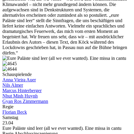
Klimawandel – nicht mehr grundlegend ändern können. Die
aufgewachsen sind in Denkstrukturen und Systemen, die
alternativlos erscheinen oder zumindest als so postuliert. „eure
Paläste sind leer“ stellt die Sinnfragen, die uns beschäftigen und
liefert keine einfachen Antworten. Vielmehr ein sprachliches und
dramaturgisches Feuerwerk, das mich vom ersten Moment an
begeistert hat. Wir freuen uns sehr, dass wir – mit ausdrücklicher
Erlaubnis des Autors – diesen Text, den Köck während des
Lockdowns geschrieben hat, in Passau nun auf die Bühne bringen
dürfen.“
Schauspielende
Anna Vieira Auer
Nils Almer
Marcus Hinterberger
Nhut Minh Huynh
Gyan Ros Zimmermann
Regie
Florian Beck
Samstag
23.04
Eure Paläste sind leer (all we ever wanted). Eine missa in cantu
Regie Abschlussinszenierung