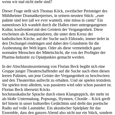
wenn wir mal nicht mehr sind?
Dieser Frage stellt sich Thomas Köck, zweifacher Preisträger des
Mühlheimer Dramatikerpreises, in seinem neusten Stück: „eure
paläste sind leer (all we ever wanted). eine missa in cantu“ Ein
namenloses Ich wandelt durch die Hallen einer untergegangenen
Kultur, konfrontiert mit den Geistern der Vergangenheit. Diese
erscheinen als Konquistadoren, die unter dem Kreuz der
katholischen Kirche, auf der Suche nach Eldorado, immer tiefer in
den Dschungel eindringen und dabei den Grundstein für die
Ausbeutung der Welt legen. Oder als diese vermeintlich ganz
normalen Menschen der Mittelschicht, die von der Profitgier der
Pharma-Industrie zu Opiatjunkies gemacht werden.
In der Abschlussinszenierung von Florian Beck begibt sich eine
Gruppe junger Theaterschaffender auf die Suche nach eben diesen
leeren Palästen, um jene Geister der Vergangenheit zu beschwören
und den Theaterritus aufrecht zu erhalten. Und sie spielen trotzdem.
Sie spielen trotz alledem, was passieren wird oder schon passiert ist.
Florian Beck übersetzt Köcks
hochmusikalische Sprache durch einen Klangteppich, der mehr ist
als bloße Untermalung. Popsongs, Hymnen, Choräle – Köck greift
tief hinein in unser kulturelles Gedächtnis und dreht das poetische
Radio auf volle Lautstärke. Ein akustischer Spielplatz für das
Ensemble, dass den ganzen Abend also nicht nur ein Stück, sondern