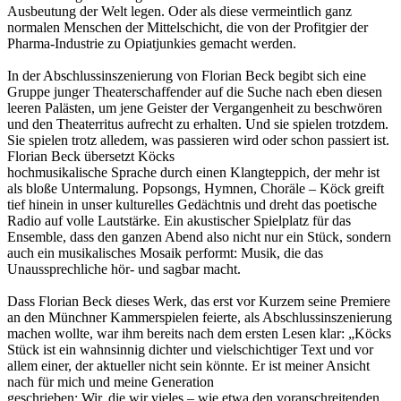
Ausbeutung der Welt legen. Oder als diese vermeintlich ganz
normalen Menschen der Mittelschicht, die von der Profitgier der
Pharma-Industrie zu Opiatjunkies gemacht werden.
In der Abschlussinszenierung von Florian Beck begibt sich eine
Gruppe junger Theaterschaffender auf die Suche nach eben diesen
leeren Palästen, um jene Geister der Vergangenheit zu beschwören
und den Theaterritus aufrecht zu erhalten. Und sie spielen trotzdem.
Sie spielen trotz alledem, was passieren wird oder schon passiert ist.
Florian Beck übersetzt Köcks
hochmusikalische Sprache durch einen Klangteppich, der mehr ist
als bloße Untermalung. Popsongs, Hymnen, Choräle – Köck greift
tief hinein in unser kulturelles Gedächtnis und dreht das poetische
Radio auf volle Lautstärke. Ein akustischer Spielplatz für das
Ensemble, dass den ganzen Abend also nicht nur ein Stück, sondern
auch ein musikalisches Mosaik performt: Musik, die das
Unaussprechliche hör- und sagbar macht.
Dass Florian Beck dieses Werk, das erst vor Kurzem seine Premiere
an den Münchner Kammerspielen feierte, als Abschlussinszenierung
machen wollte, war ihm bereits nach dem ersten Lesen klar: „Köcks
Stück ist ein wahnsinnig dichter und vielschichtiger Text und vor
allem einer, der aktueller nicht sein könnte. Er ist meiner Ansicht
nach für mich und meine Generation
geschrieben: Wir, die wir vieles – wie etwa den voranschreitenden