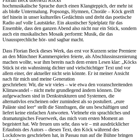
Florian Beck übersetzt Köcks
hochmusikalische Sprache durch einen Klangteppich, der mehr ist
als bloße Untermalung. Popsongs, Hymnen, Choräle – Köck greift
tief hinein in unser kulturelles Gedächtnis und dreht das poetische
Radio auf volle Lautstärke. Ein akustischer Spielplatz für das
Ensemble, dass den ganzen Abend also nicht nur ein Stück, sondern
auch ein musikalisches Mosaik performt: Musik, die das
Unaussprechliche hör- und sagbar macht.
Dass Florian Beck dieses Werk, das erst vor Kurzem seine Premiere
an den Münchner Kammerspielen feierte, als Abschlussinszenierung
machen wollte, war ihm bereits nach dem ersten Lesen klar: „Köcks
Stück ist ein wahnsinnig dichter und vielschichtiger Text und vor
allem einer, der aktueller nicht sein könnte. Er ist meiner Ansicht
nach für mich und meine Generation
geschrieben: Wir, die wir vieles – wie etwa den voranschreitenden
Klimawandel – nicht mehr grundlegend ändern können. Die
aufgewachsen sind in Denkstrukturen und Systemen, die
alternativlos erscheinen oder zumindest als so postuliert. „eure
Paläste sind leer“ stellt die Sinnfragen, die uns beschäftigen und
liefert keine einfachen Antworten. Vielmehr ein sprachliches und
dramaturgisches Feuerwerk, das mich vom ersten Moment an
begeistert hat. Wir freuen uns sehr, dass wir – mit ausdrücklicher
Erlaubnis des Autors – diesen Text, den Köck während des
Lockdowns geschrieben hat, in Passau nun auf die Bühne bringen