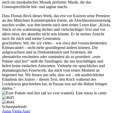
auch ein musikalisches Mosaik performt: Musik, die das
Unaussprechliche hör- und sagbar macht.
Dass Florian Beck dieses Werk, das erst vor Kurzem seine Premiere
an den Münchner Kammerspielen feierte, als Abschlussinszenierung
machen wollte, war ihm bereits nach dem ersten Lesen klar: „Köcks
Stück ist ein wahnsinnig dichter und vielschichtiger Text und vor
allem einer, der aktueller nicht sein könnte. Er ist meiner Ansicht
nach für mich und meine Generation
geschrieben: Wir, die wir vieles – wie etwa den voranschreitenden
Klimawandel – nicht mehr grundlegend ändern können. Die
aufgewachsen sind in Denkstrukturen und Systemen, die
alternativlos erscheinen oder zumindest als so postuliert. „eure
Paläste sind leer“ stellt die Sinnfragen, die uns beschäftigen und
liefert keine einfachen Antworten. Vielmehr ein sprachliches und
dramaturgisches Feuerwerk, das mich vom ersten Moment an
begeistert hat. Wir freuen uns sehr, dass wir – mit ausdrücklicher
Erlaubnis des Autors – diesen Text, den Köck während des
Lockdowns geschrieben hat, in Passau nun auf die Bühne bringen
dürfen.“
Schauspielende
Anna Vieira Auer