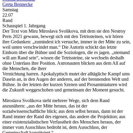
Greta Bennecke
Samstag
22.07
Rand
Schauspiel 1. Jahrgang
Der Text von Miru Miroslava Svolikova, mit dem sie den Nestroy
Preis 2021 gewann, bewegt sich mit den Tetrissteinen, wir hören
ihre Gedanken: „zumindest ich versuche, immer in der Mitte zu sein,
weil unten verschwindet man.“ Die Autorin schickt das letzte
Einhorn über die Bühne und die Soziologen, die es jagen. „niemand
will am Rand sein“, wissen die Tetrissteine, sie wechseln deshalb
ohne Unterlass ihre Position. Astronauten blicken aus dem All auf
die Menschen, die ihrer
Vernichtung harren. Apokalyptisch mutet der alltägliche Kampf ums
Dasein an, in den Augen der anderen, auf der brennenden Welt und
Bühne. In der letzten der kurzen Szenen und Prosaminiaturen wird
die Zukunft weggeschoben und gemeinsam der Moment gesucht.
Miroslava Svolikova sieht mehrere Wege, sich dem Rand
anzunähern: „aus der Mitte heraus, das ist der
sozialwissenschaftliche blick; aus dem selbst heraus, dann ist der
Rand immer der Rand des eigenen, das andere die Projektion; aus
einer existenzialistischen Verfasstheit des Menschen heraus, der
immer vom Ausschluss bedroht ist, dem Ausschluss, der
Gemeinschaft konstituiert.“