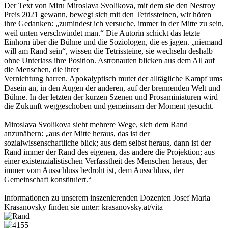
Der Text von Miru Miroslava Svolikova, mit dem sie den Nestroy
Preis 2021 gewann, bewegt sich mit den Tetrissteinen, wir hören
ihre Gedanken: „zumindest ich versuche, immer in der Mitte zu sein,
weil unten verschwindet man.“ Die Autorin schickt das letzte
Einhorn über die Bühne und die Soziologen, die es jagen. „niemand
will am Rand sein“, wissen die Tetrissteine, sie wechseln deshalb
ohne Unterlass ihre Position. Astronauten blicken aus dem All auf
die Menschen, die ihrer
Vernichtung harren. Apokalyptisch mutet der alltägliche Kampf ums
Dasein an, in den Augen der anderen, auf der brennenden Welt und
Bühne. In der letzten der kurzen Szenen und Prosaminiaturen wird
die Zukunft weggeschoben und gemeinsam der Moment gesucht.
Miroslava Svolikova sieht mehrere Wege, sich dem Rand
anzunähern: „aus der Mitte heraus, das ist der
sozialwissenschaftliche blick; aus dem selbst heraus, dann ist der
Rand immer der Rand des eigenen, das andere die Projektion; aus
einer existenzialistischen Verfasstheit des Menschen heraus, der
immer vom Ausschluss bedroht ist, dem Ausschluss, der
Gemeinschaft konstituiert.“
Informationen zu unserem inszenierenden Dozenten Josef Maria
Krasanovsky finden sie unter: krasanovsky.at/vita