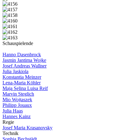
Schauspielende
Hanno Dasenbrock
Jasmin Jantima Wojke
Josef Andreas Wallner
Julia Jaskiola
Konstantia Meinzer
Lena-Maria Köhler
Maja Selina Luisa Reif
Marvin Steglich
Mio Wojtaszek
Philipp Jouaux
Julia Haas
Hannes Kainz
Regie
Josef Maria Krasanovsky
Technik
Sophia Bechstädt