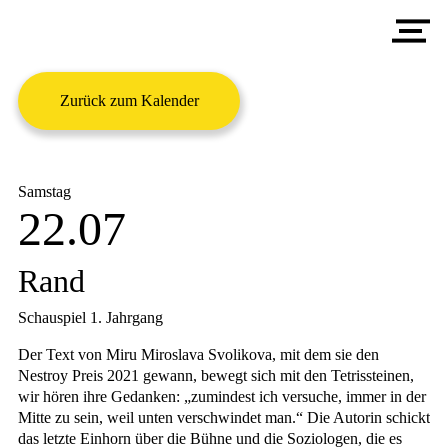
Aktuelles
A
Ausbildung
S
S
D
Zurück zum Kalender
Akademie
R
A
S
Veranstaltungen
B
D
A
Menschen
Samstag
V
E
D
22.07
G
T
T
ATHANOR AKADEMIE
E
C
Rand
G
Schauspiel 1. Jahrgang
K
Der Text von Miru Miroslava Svolikova, mit dem sie den
S
Nestroy Preis 2021 gewann, bewegt sich mit den Tetrissteinen,
wir hören ihre Gedanken: „zumindest ich versuche, immer in der
Mitte zu sein, weil unten verschwindet man.“ Die Autorin schickt
das letzte Einhorn über die Bühne und die Soziologen, die es