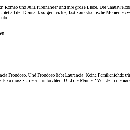
ich Romeo und Julia füreinander und ihre große Liebe. Die unausweich
htet all der Dramatik sorgen leichte, fast komödiantische Momente z
ohnt ...
hen
aurencia Frondoso. Und Frondoso liebt Laurencia. Keine Familienfehde t
 Jede Frau muss sich vor ihm fürchten. Und die Männer? Will denn niem