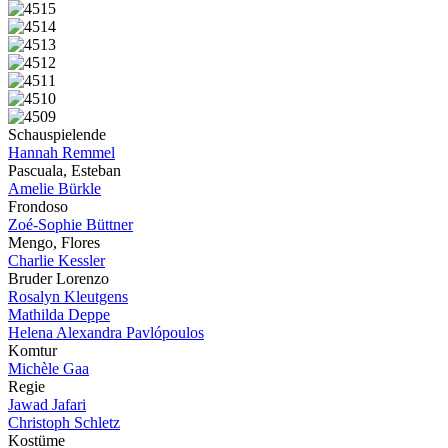
Schauspielende
Hannah Remmel
Pascuala, Esteban
Amelie Bürkle
Frondoso
Zoé-Sophie Büttner
Mengo, Flores
Charlie Kessler
Bruder Lorenzo
Rosalyn Kleutgens
Mathilda Deppe
Helena Alexandra Pavlópoulos
Komtur
Michèle Gaa
Regie
Jawad Jafari
Christoph Schletz
Kostüme