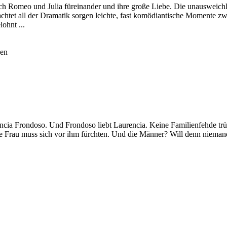
ich Romeo und Julia füreinander und ihre große Liebe. Die unausweich
htet all der Dramatik sorgen leichte, fast komödiantische Momente z
ohnt ...
hen
aurencia Frondoso. Und Frondoso liebt Laurencia. Keine Familienfehde t
 Jede Frau muss sich vor ihm fürchten. Und die Männer? Will denn niem