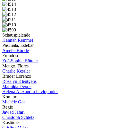
Schauspielende
Hannah Remmel
Pascuala, Esteban
Amelie Bürkle
Frondoso
Zoé-Sophie Büttner
Mengo, Flores
Charlie Kessler
Bruder Lorenzo
Rosalyn Kleutgens
Mathilda Deppe
Helena Alexandra Pavlópoulos
Komtur
Michèle Gaa
Regie
Jawad Jafari
Christoph Schletz
Kostüme
Cristina Milea