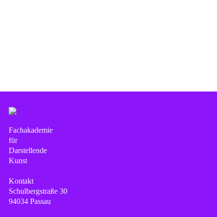
Fachakademie
für
Darstellende
Kunst
Kontakt
Schulbergstraße 30
94034 Passau