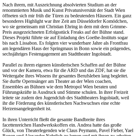
Nach ihrem, mit Auszeichnung absolvierten Studium an der
renommierten Musik und Kunst Privatuniversität der Stadt Wien
öffneten sich mir früh die Türen zu bedeutenden Häusern. Ein ganz
besonderes Highlight war ihre Zeit am Düsseldorfer Komödchen,
wo sie gemeinsam mit Christian Ehring in dem mit dem Grimme-
Preis ausgezeichneten Erfolgsstück Freaks auf der Bühne stand.
Dieses Projekt führte sie auf Einladung des Goethe-Instituts sogar
bis nach Lissabon. Es folgten vier wunderbare Jahre als Frontfrau
am legendären Haus der Springmaus in Bonn sowie ein prägendes,
sechsjähriges Festengagement am Stadttheater Ingolstadt.
Parallel zu ihrem eigenen künstlerischen Schaffen auf der Bühne
und vor der Kamera, etwa für die ARD und das ZDF, hat sie die
Weitergabe ihres Wissens ihr gesamtes Berufsleben lang begleitet.
Sie durfte Opernsänger am Theater an der Wien coachen,
Ensembles an Bühnen wie dem Metropol Wien beraten und
Führungskräfte in Ausdruck und Stimme schulen. In ihrer Freizeit
leitete sie zudem den Jugendclub des Stadttheaters Ingolstadt, weil
ihr die Förderung des künstlerischen Nachwuchses eine echte
Herzensangelegenheit ist.
In ihren Unterricht fließt die gesamte Bandbreite ihres
facettenreichen Handwerkskoffers ein. Andrea hatte das große
Glück, von Theaterlegenden wie Claus Peymann, Pavel Fieber, Yael
Ronen und Alexander Nehrlich zu lernen und mit ihnen zu arbeiten.