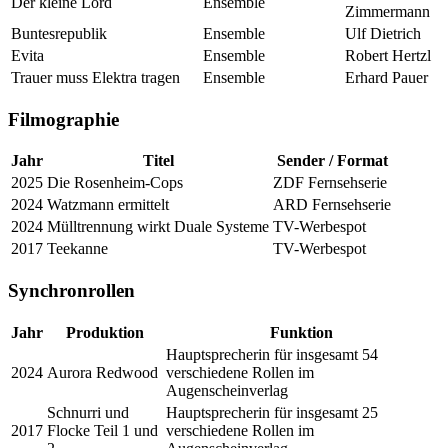
Der kleine Lord
Ensemble
Zimmermann
Buntesrepublik
Ensemble
Ulf Dietrich
Evita
Ensemble
Robert Hertzl
Trauer muss Elektra tragen
Ensemble
Erhard Pauer
Filmographie
Jahr
Titel
Sender / Format
2025
Die Rosenheim-Cops
ZDF Fernsehserie
2024
Watzmann ermittelt
ARD Fernsehserie
2024
Mülltrennung wirkt Duale Systeme
TV-Werbespot
2017
Teekanne
TV-Werbespot
Synchronrollen
Jahr
Produktion
Funktion
Hauptsprecherin für insgesamt 54
2024
Aurora Redwood
verschiedene Rollen im
Augenscheinverlag
Schnurri und
Hauptsprecherin für insgesamt 25
2017
Flocke Teil 1 und
verschiedene Rollen im