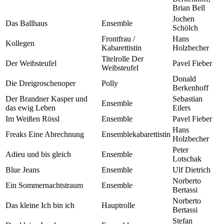
Brian Bell
Jochen
Das Ballhaus
Ensemble
Schölch
Frontfrau /
Hans
Kollegen
Kabarettistin
Holzbecher
Titelrolle Der
Der Weibsteufel
Pavel Fieber
Weibsteufel
Donald
Die Dreigroschenoper
Polly
Berkenhoff
Der Brandner Kasper und
Sebastian
Ensemble
das ewig Leben
Eilers
Im Weißen Rössl
Ensemble
Pavel Fieber
Hans
Freaks Eine Abrechnung
Ensemblekabarettistin
Holzbecher
Peter
Adieu und bis gleich
Ensemble
Lotschak
Blue Jeans
Ensemble
Ulf Dietrich
Norberto
Ein Sommernachtstraum
Ensemble
Bertassi
Norberto
Das kleine Ich bin ich
Hauptrolle
Bertassi
Stefan