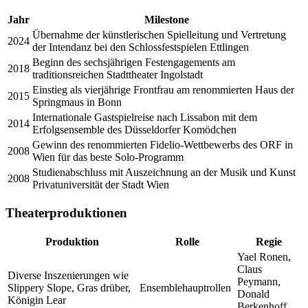
Jahr
Milestone
Übernahme der künstlerischen Spielleitung und Vertretung
2024
der Intendanz bei den Schlossfestspielen Ettlingen
Beginn des sechsjährigen Festengagements am
2018
traditionsreichen Stadttheater Ingolstadt
Einstieg als vierjährige Frontfrau am renommierten Haus der
2015
Springmaus in Bonn
Internationale Gastspielreise nach Lissabon mit dem
2014
Erfolgsensemble des Düsseldorfer Komödchen
Gewinn des renommierten Fidelio-Wettbewerbs des ORF in
2008
Wien für das beste Solo-Programm
Studienabschluss mit Auszeichnung an der Musik und Kunst
2008
Privatuniversität der Stadt Wien
Theaterproduktionen
Produktion
Rolle
Regie
Yael Ronen,
Claus
Diverse Inszenierungen wie
Peymann,
Slippery Slope, Gras drüber,
Ensemblehauptrollen
Donald
Königin Lear
Berkenhoff,