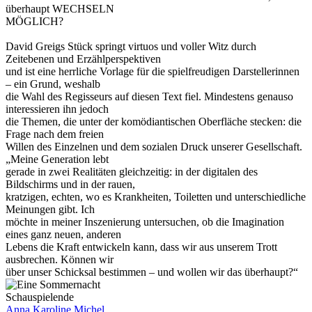
überhaupt WECHSELN
MÖGLICH?
David Greigs Stück springt virtuos und voller Witz durch
Zeitebenen und Erzählperspektiven
und ist eine herrliche Vorlage für die spielfreudigen Darstellerinnen
– ein Grund, weshalb
die Wahl des Regisseurs auf diesen Text fiel. Mindestens genauso
interessieren ihn jedoch
die Themen, die unter der komödiantischen Oberfläche stecken: die
Frage nach dem freien
Willen des Einzelnen und dem sozialen Druck unserer Gesellschaft.
„Meine Generation lebt
gerade in zwei Realitäten gleichzeitig: in der digitalen des
Bildschirms und in der rauen,
kratzigen, echten, wo es Krankheiten, Toiletten und unterschiedliche
Meinungen gibt. Ich
möchte in meiner Inszenierung untersuchen, ob die Imagination
eines ganz neuen, anderen
Lebens die Kraft entwickeln kann, dass wir aus unserem Trott
ausbrechen. Können wir
über unser Schicksal bestimmen – und wollen wir das überhaupt?“
Schauspielende
Anna Karoline Michel