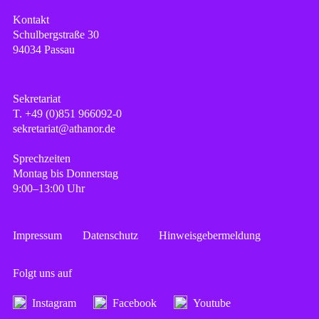
Kontakt
Hannah Remmel
Schauspielende
Schulbergstraße 30
94034 Passau
Amelie Bürkle
Zoé-Sophie Büttner
Regie
Mathilda Deppe
Sekretariat
Bernhard Müller-Schnepf
Michèle Gaa
T. +49 (0)851 966092-0
Tickets
sekretariat@athanor.de
Charlie Kessler
Sprechzeiten
Rosalyn Kleutgens
Montag bis Donnerstag
Helena Alexandra Pavlópoulos
9:00–13:00 Uhr
Hannah Remmel
Impressum
Datenschutz
Hinweisgebermeldung
Regie
Folgt uns auf
Bernhard Müller-Schnepf
Instagram
Facebook
Youtube
Tickets