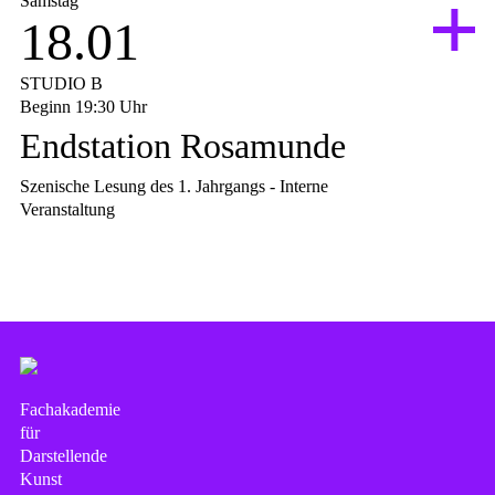
Samstag
18.01
STUDIO B
Beginn 19:30 Uhr
Endstation Rosamunde
Szenische Lesung des 1. Jahrgangs - Interne
Veranstaltung
Interne Veranstaltung des Jahrganges 2024.
Schauspielende
Amelie Bürkle
Zoé-Sophie Büttner
Mathilda Deppe
Michèle Gaa
Fachakademie
Charlie Kessler
für
Darstellende
Rosalyn Kleutgens
Kunst
Helena Alexandra Pavlópoulos