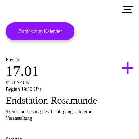
Aktuelles
A
Ausbildung
S
S
D
Zurück zum Kalender
Akademie
R
A
S
Veranstaltungen
B
D
A
Menschen
Freitag
V
E
D
17.01
G
T
T
ATHANOR AKADEMIE
E
C
STUDIO B
Beginn 19:30 Uhr
G
Endstation Rosamunde
K
Szenische Lesung des 1. Jahrgangs - Interne
S
Veranstaltung
Interne Veranstaltung des Jahrganges 2024.