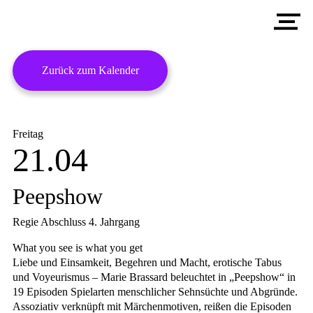
Aktuelles
A
Ausbildung
S
S
D
Zurück zum Kalender
Akademie
R
A
S
Veranstaltungen
B
D
A
Menschen
Freitag
V
E
D
21.04
G
T
T
ATHANOR AKADEMIE
E
C
Peepshow
G
Regie Abschluss 4. Jahrgang
K
What you see is what you get
S
Liebe und Einsamkeit, Begehren und Macht, erotische Tabus
und Voyeurismus – Marie Brassard beleuchtet in „Peepshow“ in
19 Episoden Spielarten menschlicher Sehnsüchte und Abgründe.
Assoziativ verknüpft mit Märchenmotiven, reißen die Episoden