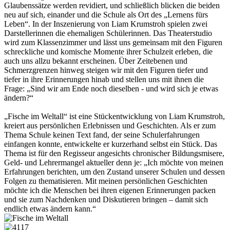
Glaubenssätze werden revidiert, und schließlich blicken die beiden
neu auf sich, einander und die Schule als Ort des „Lernens fürs
Leben“. In der Inszenierung von Liam Krumstroh spielen zwei
Darstellerinnen die ehemaligen Schülerinnen. Das Theaterstudio
wird zum Klassenzimmer und lässt uns gemeinsam mit den Figuren
schreckliche und komische Momente ihrer Schulzeit erleben, die
auch uns allzu bekannt erscheinen. Über Zeitebenen und
Schmerzgrenzen hinweg steigen wir mit den Figuren tiefer und
tiefer in ihre Erinnerungen hinab und stellen uns mit ihnen die
Frage: „Sind wir am Ende noch dieselben - und wird sich je etwas
ändern?“
„Fische im Weltall“ ist eine Stückentwicklung von Liam Krumstroh,
kreiert aus persönlichen Erlebnissen und Geschichten. Als er zum
Thema Schule keinen Text fand, der seine Schulerfahrungen
einfangen konnte, entwickelte er kurzerhand selbst ein Stück. Das
Thema ist für den Regisseur angesichts chronischer Bildungsmisere,
Geld- und Lehrermangel aktueller denn je: „Ich möchte von meinen
Erfahrungen berichten, um den Zustand unserer Schulen und dessen
Folgen zu thematisieren. Mit meinen persönlichen Geschichten
möchte ich die Menschen bei ihren eigenen Erinnerungen packen
und sie zum Nachdenken und Diskutieren bringen – damit sich
endlich etwas ändern kann.“