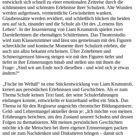
entwickelt sich schnell zu einer emotionalen Zeitreise durch die
schlimmsten und schönsten Erlebnisse ihrer Schulzeit. Alte Wunden
werden aufgerissen, vermeintliche Gewissheiten wanken,
Glaubenssätze werden revidiert, und schließlich blicken die beiden
neu auf sich, einander und die Schule als Ort des „Lernens fürs
Leben“. In der Inszenierung von Liam Krumstroh spielen zwei
Darstellerinnen die ehemaligen Schülerinnen. Das Theaterstudio
wird zum Klassenzimmer und lässt uns gemeinsam mit den Figuren
schreckliche und komische Momente ihrer Schulzeit erleben, die
auch uns allzu bekannt erscheinen. Über Zeitebenen und
Schmerzgrenzen hinweg steigen wir mit den Figuren tiefer und
tiefer in ihre Erinnerungen hinab und stellen uns mit ihnen die
Frage: „Sind wir am Ende noch dieselben - und wird sich je etwas
ändern?“
„Fische im Weltall“ ist eine Stückentwicklung von Liam Krumstroh,
kreiert aus persönlichen Erlebnissen und Geschichten. Als er zum
Thema Schule keinen Text fand, der seine Schulerfahrungen
einfangen konnte, entwickelte er kurzerhand selbst ein Stück. Das
Thema ist für den Regisseur angesichts chronischer Bildungsmisere,
Geld- und Lehrermangel aktueller denn je: „Ich möchte von meinen
Erfahrungen berichten, um den Zustand unserer Schulen und dessen
Folgen zu thematisieren. Mit meinen persönlichen Geschichten
möchte ich die Menschen bei ihren eigenen Erinnerungen packen
und sie zum Nachdenken und Diskutieren bringen – damit sich