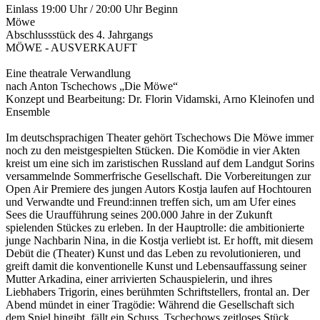
Einlass 19:00 Uhr / 20:00 Uhr Beginn
Möwe
Abschlussstück des 4. Jahrgangs
MÖWE - AUSVERKAUFT
Eine theatrale Verwandlung
nach Anton Tschechows „Die Möwe“
Konzept und Bearbeitung: Dr. Florin Vidamski, Arno Kleinofen und
Ensemble
Im deutschsprachigen Theater gehört Tschechows Die Möwe immer
noch zu den meistgespielten Stücken. Die Komödie in vier Akten
kreist um eine sich im zaristischen Russland auf dem Landgut Sorins
ver­sammelnde Sommerfrische Gesellschaft. Die Vorbereitungen zur
Open Air Premiere des jungen Autors Kostja laufen auf Hochtouren
und Verwandte und Freund:innen treffen sich, um am Ufer eines
Sees die Uraufführung seines 200.000 Jahre in der Zukunft
spielenden Stückes zu erleben. In der Hauptrolle: die ambitionierte
junge Nachbarin Nina, in die Kostja verliebt ist. Er hofft, mit diesem
Debüt die (Theater) Kunst und das Leben zu revolutionieren, und
greift damit die konventionelle Kunst und Lebensauffassung seiner
Mutter Arkadina, einer arrivierten Schauspielerin, und ihres
Liebhabers Trigorin, eines berühmten Schriftstellers, frontal an. Der
Abend mündet in einer Tragödie: Während die Gesellschaft sich
dem Spiel hingibt, fällt ein Schuss. Tschechows zeitloses Stück