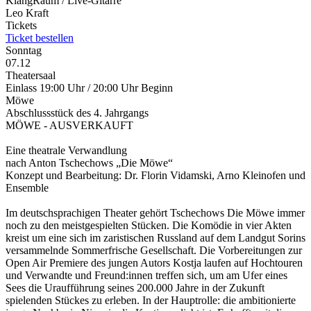
KlangRaum / Live-Gitarre
Leo Kraft
Tickets
Ticket bestellen
Sonntag
07.12
Theatersaal
Einlass 19:00 Uhr / 20:00 Uhr Beginn
Möwe
Abschlussstück des 4. Jahrgangs
MÖWE - AUSVERKAUFT
Eine theatrale Verwandlung
nach Anton Tschechows „Die Möwe“
Konzept und Bearbeitung: Dr. Florin Vidamski, Arno Kleinofen und
Ensemble
Im deutschsprachigen Theater gehört Tschechows Die Möwe immer
noch zu den meistgespielten Stücken. Die Komödie in vier Akten
kreist um eine sich im zaristischen Russland auf dem Landgut Sorins
ver­sammelnde Sommerfrische Gesellschaft. Die Vorbereitungen zur
Open Air Premiere des jungen Autors Kostja laufen auf Hochtouren
und Verwandte und Freund:innen treffen sich, um am Ufer eines
Sees die Uraufführung seines 200.000 Jahre in der Zukunft
spielenden Stückes zu erleben. In der Hauptrolle: die ambitionierte