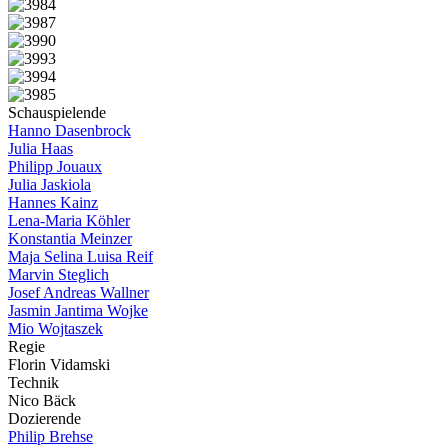
Schauspielende
Hanno Dasenbrock
Julia Haas
Philipp Jouaux
Julia Jaskiola
Hannes Kainz
Lena-Maria Köhler
Konstantia Meinzer
Maja Selina Luisa Reif
Marvin Steglich
Josef Andreas Wallner
Jasmin Jantima Wojke
Mio Wojtaszek
Regie
Florin Vidamski
Technik
Nico Bäck
Dozierende
Philip Brehse