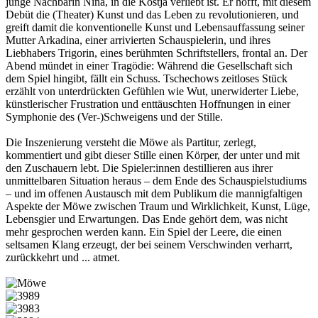
junge Nachbarin Nina, in die Kostja verliebt ist. Er hofft, mit diesem
Debüt die (Theater) Kunst und das Leben zu revolutionieren, und
greift damit die konventionelle Kunst und Lebensauffassung seiner
Mutter Arkadina, einer arrivierten Schauspielerin, und ihres
Liebhabers Trigorin, eines berühmten Schriftstellers, frontal an. Der
Abend mündet in einer Tragödie: Während die Gesellschaft sich
dem Spiel hingibt, fällt ein Schuss. Tschechows zeitloses Stück
erzählt von unterdrückten Gefühlen wie Wut, unerwiderter Liebe,
künstlerischer Frustration und enttäuschten Hoffnungen in einer
Symphonie des (Ver-)Schweigens und der Stille.
Die Inszenierung versteht die Möwe als Partitur, zerlegt,
kommentiert und gibt dieser Stille einen Körper, der unter und mit
den Zuschauern lebt. Die Spieler:innen destillieren aus ihrer
unmittelbaren Situation heraus – dem Ende des Schauspielstudiums
– und im offenen Austausch mit dem Publikum die mannigfaltigen
Aspekte der Möwe zwischen Traum und Wirklichkeit, Kunst, Lüge,
Lebensgier und Erwartungen. Das Ende gehört dem, was nicht
mehr gesprochen werden kann. Ein Spiel der Leere, die einen
seltsamen Klang erzeugt, der bei seinem Verschwinden verharrt,
zurückkehrt und ... atmet.