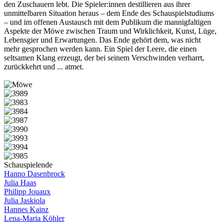
den Zuschauern lebt. Die Spieler:innen destillieren aus ihrer
unmittelbaren Situation heraus – dem Ende des Schauspielstudiums
– und im offenen Austausch mit dem Publikum die mannigfaltigen
Aspekte der Möwe zwischen Traum und Wirklichkeit, Kunst, Lüge,
Lebensgier und Erwartungen. Das Ende gehört dem, was nicht
mehr gesprochen werden kann. Ein Spiel der Leere, die einen
seltsamen Klang erzeugt, der bei seinem Verschwinden verharrt,
zurückkehrt und ... atmet.
Schauspielende
Hanno Dasenbrock
Julia Haas
Philipp Jouaux
Julia Jaskiola
Hannes Kainz
Lena-Maria Köhler