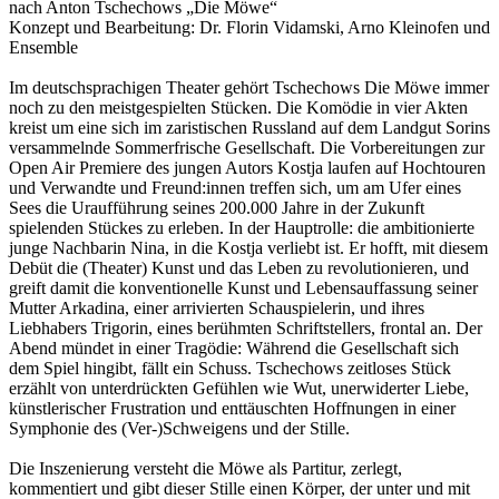
nach Anton Tschechows „Die Möwe“
Konzept und Bearbeitung: Dr. Florin Vidamski, Arno Kleinofen und
Ensemble
Im deutschsprachigen Theater gehört Tschechows Die Möwe immer
noch zu den meistgespielten Stücken. Die Komödie in vier Akten
kreist um eine sich im zaristischen Russland auf dem Landgut Sorins
ver­sammelnde Sommerfrische Gesellschaft. Die Vorbereitungen zur
Open Air Premiere des jungen Autors Kostja laufen auf Hochtouren
und Verwandte und Freund:innen treffen sich, um am Ufer eines
Sees die Uraufführung seines 200.000 Jahre in der Zukunft
spielenden Stückes zu erleben. In der Hauptrolle: die ambitionierte
junge Nachbarin Nina, in die Kostja verliebt ist. Er hofft, mit diesem
Debüt die (Theater) Kunst und das Leben zu revolutionieren, und
greift damit die konventionelle Kunst und Lebensauffassung seiner
Mutter Arkadina, einer arrivierten Schauspielerin, und ihres
Liebhabers Trigorin, eines berühmten Schriftstellers, frontal an. Der
Abend mündet in einer Tragödie: Während die Gesellschaft sich
dem Spiel hingibt, fällt ein Schuss. Tschechows zeitloses Stück
erzählt von unterdrückten Gefühlen wie Wut, unerwiderter Liebe,
künstlerischer Frustration und enttäuschten Hoffnungen in einer
Symphonie des (Ver-)Schweigens und der Stille.
Die Inszenierung versteht die Möwe als Partitur, zerlegt,
kommentiert und gibt dieser Stille einen Körper, der unter und mit