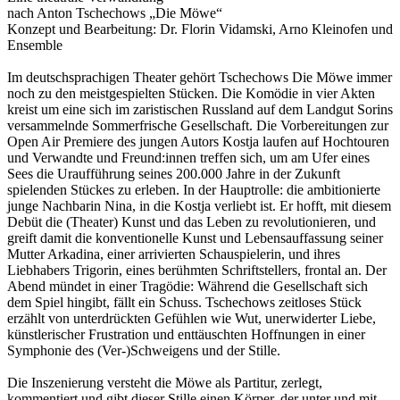
nach Anton Tschechows „Die Möwe“
Konzept und Bearbeitung: Dr. Florin Vidamski, Arno Kleinofen und
Ensemble
Im deutschsprachigen Theater gehört Tschechows Die Möwe immer
noch zu den meistgespielten Stücken. Die Komödie in vier Akten
kreist um eine sich im zaristischen Russland auf dem Landgut Sorins
ver­sammelnde Sommerfrische Gesellschaft. Die Vorbereitungen zur
Open Air Premiere des jungen Autors Kostja laufen auf Hochtouren
und Verwandte und Freund:innen treffen sich, um am Ufer eines
Sees die Uraufführung seines 200.000 Jahre in der Zukunft
spielenden Stückes zu erleben. In der Hauptrolle: die ambitionierte
junge Nachbarin Nina, in die Kostja verliebt ist. Er hofft, mit diesem
Debüt die (Theater) Kunst und das Leben zu revolutionieren, und
greift damit die konventionelle Kunst und Lebensauffassung seiner
Mutter Arkadina, einer arrivierten Schauspielerin, und ihres
Liebhabers Trigorin, eines berühmten Schriftstellers, frontal an. Der
Abend mündet in einer Tragödie: Während die Gesellschaft sich
dem Spiel hingibt, fällt ein Schuss. Tschechows zeitloses Stück
erzählt von unterdrückten Gefühlen wie Wut, unerwiderter Liebe,
künstlerischer Frustration und enttäuschten Hoffnungen in einer
Symphonie des (Ver-)Schweigens und der Stille.
Die Inszenierung versteht die Möwe als Partitur, zerlegt,
kommentiert und gibt dieser Stille einen Körper, der unter und mit