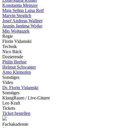
Lena-Maria Köhler
Konstantia Meinzer
Maja Selina Luisa Reif
Marvin Steglich
Josef Andreas Wallner
Jasmin Jantima Wojke
Mio Wojtaszek
Regie
Florin Vidamski
Technik
Nico Bäck
Dozierende
Philip Brehse
Helmut Schwaiger
Arno Kleinofen
Sonstiges
Video
Dr. Florin Vidamski
Sonstiges
KlangRaum / Live-Gitarre
Leo Kraft
Tickets
Ticket bestellen
Fachakademie