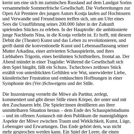
kreist um eine sich im zaristischen Russland auf dem Landgut Sorins
ver­sammelnde Sommerfrische Gesellschaft. Die Vorbereitungen zur
Open Air Premiere des jungen Autors Kostja laufen auf Hochtouren
und Verwandte und Freund:innen treffen sich, um am Ufer eines
Sees die Uraufführung seines 200.000 Jahre in der Zukunft
spielenden Stückes zu erleben. In der Hauptrolle: die ambitionierte
junge Nachbarin Nina, in die Kostja verliebt ist. Er hofft, mit diesem
Debüt die (Theater) Kunst und das Leben zu revolutionieren, und
greift damit die konventionelle Kunst und Lebensauffassung seiner
Mutter Arkadina, einer arrivierten Schauspielerin, und ihres
Liebhabers Trigorin, eines berühmten Schriftstellers, frontal an. Der
Abend mündet in einer Tragödie: Während die Gesellschaft sich
dem Spiel hingibt, fällt ein Schuss. Tschechows zeitloses Stück
erzählt von unterdrückten Gefühlen wie Wut, unerwiderter Liebe,
künstlerischer Frustration und enttäuschten Hoffnungen in einer
Symphonie des (Ver-)Schweigens und der Stille.
Die Inszenierung versteht die Möwe als Partitur, zerlegt,
kommentiert und gibt dieser Stille einen Körper, der unter und mit
den Zuschauern lebt. Die Spieler:innen destillieren aus ihrer
unmittelbaren Situation heraus – dem Ende des Schauspielstudiums
– und im offenen Austausch mit dem Publikum die mannigfaltigen
Aspekte der Möwe zwischen Traum und Wirklichkeit, Kunst, Lüge,
Lebensgier und Erwartungen. Das Ende gehört dem, was nicht
mehr gesprochen werden kann. Ein Spiel der Leere, die einen