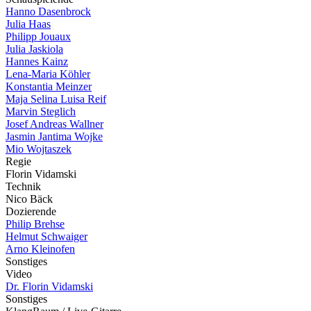
Hanno Dasenbrock
Julia Haas
Philipp Jouaux
Julia Jaskiola
Hannes Kainz
Lena-Maria Köhler
Konstantia Meinzer
Maja Selina Luisa Reif
Marvin Steglich
Josef Andreas Wallner
Jasmin Jantima Wojke
Mio Wojtaszek
Regie
Florin Vidamski
Technik
Nico Bäck
Dozierende
Philip Brehse
Helmut Schwaiger
Arno Kleinofen
Sonstiges
Video
Dr. Florin Vidamski
Sonstiges